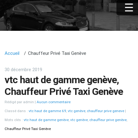
Accueil
Chauffeur Privé Taxi Genève
30 décembre 2019
vtc haut de gamme genève,
Chauffeur Privé Taxi Genève
Rédigé par admin
Aucun commentaire
Classé dans :
vtc haut de gamme 69
,
vtc genève
,
chauffeur prive geneve
Mots clés :
vtc haut de gamme genève
,
vtc genève
,
chauffeur prive genève
,
Chauffeur Privé Taxi Genève