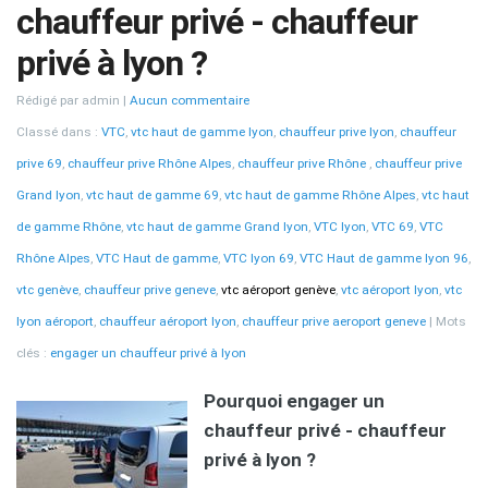
chauffeur privé - chauffeur
privé à lyon ?
Rédigé par admin
Aucun commentaire
Classé dans :
VTC
,
vtc haut de gamme lyon
,
chauffeur prive lyon
,
chauffeur
prive 69
,
chauffeur prive Rhône Alpes
,
chauffeur prive Rhône
,
chauffeur prive
Grand lyon
,
vtc haut de gamme 69
,
vtc haut de gamme Rhône Alpes
,
vtc haut
de gamme Rhône
,
vtc haut de gamme Grand lyon
,
VTC lyon
,
VTC 69
,
VTC
Rhône Alpes
,
VTC Haut de gamme
,
VTC lyon 69
,
VTC Haut de gamme lyon 96
,
vtc genève
,
chauffeur prive geneve
,
vtc aéroport genève
,
vtc aéroport lyon
,
vtc
lyon aéroport
,
chauffeur aéroport lyon
,
chauffeur prive aeroport geneve
Mots
clés :
engager un chauffeur privé à lyon
Pourquoi engager un
chauffeur privé - chauffeur
privé à lyon ?