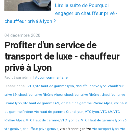
Lire la suite de Pourquoi
engager un chauffeur privé -
chauffeur privé à lyon ?
04 décembre 2020
Profiter d'un service de
transport de luxe - chauffeur
privé à Lyon
Rédigé par admin
Aucun commentaire
Classé dans :
VTC
,
vtc haut de gamme lyon
,
chauffeur prive lyon
,
chauffeur
prive 69
,
chauffeur prive Rhône Alpes
,
chauffeur prive Rhône
,
chauffeur prive
Grand lyon
,
vtc haut de gamme 69
,
vtc haut de gamme Rhône Alpes
,
vtc haut
de gamme Rhône
,
vtc haut de gamme Grand lyon
,
VTC lyon
,
VTC 69
,
VTC
Rhône Alpes
,
VTC Haut de gamme
,
VTC lyon 69
,
VTC Haut de gamme lyon 96
,
vtc genève
,
chauffeur prive geneve
,
vtc aéroport genève
,
vtc aéroport lyon
,
vtc