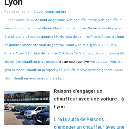
Lyon
Rédigé par admin
Aucun commentaire
Classé dans :
VTC
,
vtc haut de gamme lyon
,
chauffeur prive lyon
,
chauffeur
prive 69
,
chauffeur prive Rhône Alpes
,
chauffeur prive Rhône
,
chauffeur prive
Grand lyon
,
vtc haut de gamme 69
,
vtc haut de gamme Rhône Alpes
,
vtc haut
de gamme Rhône
,
vtc haut de gamme Grand lyon
,
VTC lyon
,
VTC 69
,
VTC
Rhône Alpes
,
VTC Haut de gamme
,
VTC lyon 69
,
VTC Haut de gamme lyon 96
,
vtc genève
,
chauffeur prive geneve
,
vtc aéroport genève
,
vtc aéroport lyon
,
vtc
lyon aéroport
,
chauffeur aéroport lyon
,
chauffeur prive aeroport geneve
Mots
clés :
chauffeur avec une voiture à Lyon
Raisons d'engager un
chauffeur avec une voiture - à
Lyon
Lire la suite de Raisons
d'engager un chauffeur avec une