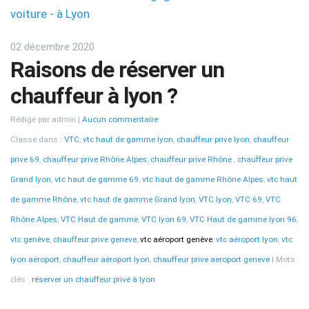
voiture - à Lyon
02 décembre 2020
Raisons de réserver un
chauffeur à lyon ?
Rédigé par admin
Aucun commentaire
Classé dans :
VTC
,
vtc haut de gamme lyon
,
chauffeur prive lyon
,
chauffeur
prive 69
,
chauffeur prive Rhône Alpes
,
chauffeur prive Rhône
,
chauffeur prive
Grand lyon
,
vtc haut de gamme 69
,
vtc haut de gamme Rhône Alpes
,
vtc haut
de gamme Rhône
,
vtc haut de gamme Grand lyon
,
VTC lyon
,
VTC 69
,
VTC
Rhône Alpes
,
VTC Haut de gamme
,
VTC lyon 69
,
VTC Haut de gamme lyon 96
,
vtc genève
,
chauffeur prive geneve
,
vtc aéroport genève
,
vtc aéroport lyon
,
vtc
lyon aéroport
,
chauffeur aéroport lyon
,
chauffeur prive aeroport geneve
Mots
clés :
réserver un chauffeur privé à lyon