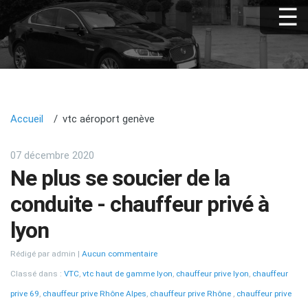
Accueil
vtc aéroport genève
07 décembre 2020
Ne plus se soucier de la
conduite - chauffeur privé à
lyon
Rédigé par admin
Aucun commentaire
Classé dans :
VTC
,
vtc haut de gamme lyon
,
chauffeur prive lyon
,
chauffeur
prive 69
,
chauffeur prive Rhône Alpes
,
chauffeur prive Rhône
,
chauffeur prive