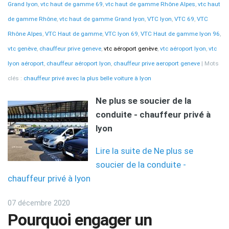
Grand lyon
,
vtc haut de gamme 69
,
vtc haut de gamme Rhône Alpes
,
vtc haut
de gamme Rhône
,
vtc haut de gamme Grand lyon
,
VTC lyon
,
VTC 69
,
VTC
Rhône Alpes
,
VTC Haut de gamme
,
VTC lyon 69
,
VTC Haut de gamme lyon 96
,
vtc genève
,
chauffeur prive geneve
,
vtc aéroport genève
,
vtc aéroport lyon
,
vtc
lyon aéroport
,
chauffeur aéroport lyon
,
chauffeur prive aeroport geneve
Mots
clés :
chauffeur privé avec la plus belle voiture à lyon
Ne plus se soucier de la
conduite - chauffeur privé à
lyon
Lire la suite de Ne plus se
soucier de la conduite -
chauffeur privé à lyon
07 décembre 2020
Pourquoi engager un