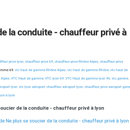
e la conduite - chauffeur privé à
ffeur prive lyon
,
chauffeur prive 69
,
chauffeur prive Rhône Alpes
,
chauffeur prive
gamme 69
,
vtc haut de gamme Rhône Alpes
,
vtc haut de gamme Rhône
,
vtc haut de
 Alpes
,
VTC Haut de gamme
,
VTC lyon 69
,
VTC Haut de gamme lyon 96
,
vtc genève
,
éroport lyon
,
vtc lyon aéroport
,
chauffeur aéroport lyon
,
chauffeur prive aeroport gen
ture à lyon
oucier de la conduite - chauffeur privé à lyon
 de Ne plus se soucier de la conduite - chauffeur privé à lyon