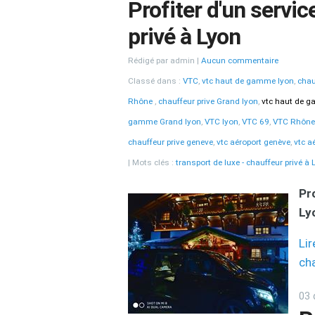
Profiter d'un servic
privé à Lyon
Rédigé par admin
Aucun commentaire
Classé dans :
VTC
,
vtc haut de gamme lyon
,
chau
Rhône
,
chauffeur prive Grand lyon
,
vtc haut de 
gamme Grand lyon
,
VTC lyon
,
VTC 69
,
VTC Rhône
chauffeur prive geneve
,
vtc aéroport genève
,
vtc a
Mots clés :
transport de luxe - chauffeur privé à 
Pr
Ly
Lir
cha
03 