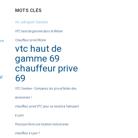
MOTS CLÉS
vtc aéroport Genève
VTC haut de gamme dans le Rhône
eve
Chauffeur privé Rhône
vtc haut de
gamme 69
chauffeur prive
69
ur
VTC Genève - Comparez les prix et faites des
économies !
chauffeur privé VTC pour se rendre à l'aéroport
à Lyon
Pourquoi faire une location voiture avec
chauffeur à Lyon ?