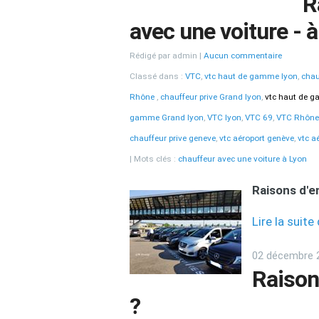
R
avec une voiture - 
Rédigé par admin
Aucun commentaire
Classé dans :
VTC
,
vtc haut de gamme lyon
,
chau
Rhône
,
chauffeur prive Grand lyon
,
vtc haut de 
gamme Grand lyon
,
VTC lyon
,
VTC 69
,
VTC Rhône
chauffeur prive geneve
,
vtc aéroport genève
,
vtc a
Mots clés :
chauffeur avec une voiture à Lyon
Raisons d'e
Lire la suit
02 décembre 
Raison
?