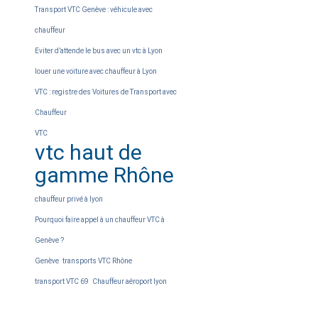
Transport VTC Genève : véhicule avec
chauffeur
Eviter d’attende le bus avec un vtc à Lyon
louer une voiture avec chauffeur à Lyon
VTC : registre des Voitures de Transport avec
Chauffeur
VTC
vtc haut de
gamme Rhône
chauffeur privé à lyon
Pourquoi faire appel à un chauffeur VTC à
Genève ?
Genève
transports VTC Rhône
transport VTC 69
Chauffeur aéroport lyon