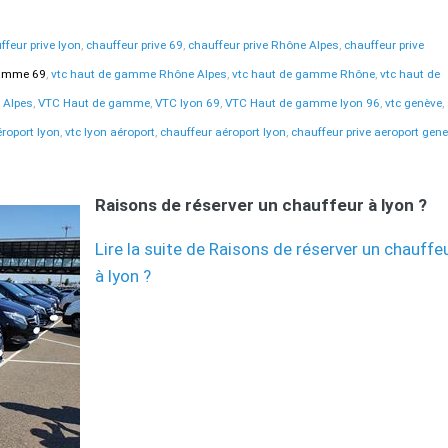
ffeur prive lyon
,
chauffeur prive 69
,
chauffeur prive Rhône Alpes
,
chauffeur prive
gamme 69
,
vtc haut de gamme Rhône Alpes
,
vtc haut de gamme Rhône
,
vtc haut de
 Alpes
,
VTC Haut de gamme
,
VTC lyon 69
,
VTC Haut de gamme lyon 96
,
vtc genève
,
éroport lyon
,
vtc lyon aéroport
,
chauffeur aéroport lyon
,
chauffeur prive aeroport gen
Raisons de réserver un chauffeur à lyon ?
Lire la suite de Raisons de réserver un chauffe
à lyon ?