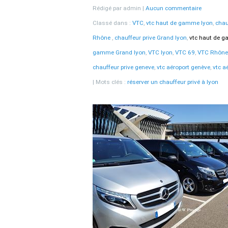
Rédigé par admin
Aucun commentaire
Classé dans :
VTC
,
vtc haut de gamme lyon
,
chau
Rhône
,
chauffeur prive Grand lyon
,
vtc haut de 
gamme Grand lyon
,
VTC lyon
,
VTC 69
,
VTC Rhône
chauffeur prive geneve
,
vtc aéroport genève
,
vtc a
Mots clés :
réserver un chauffeur privé à lyon