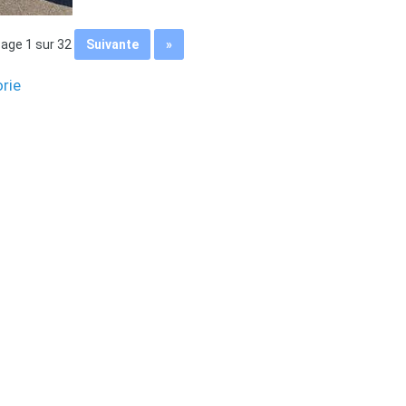
page 1 sur 32
suivante
»
orie