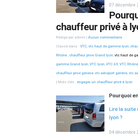
07 décembre 
Pourqu
chauffeur privé à ly
Rédigé par admin
Aucun commentaire
Classé dans :
VTC
,
vtc haut de gamme lyon
,
chau
Rhône
,
chauffeur prive Grand lyon
,
vtc haut de 
gamme Grand lyon
,
VTC lyon
,
VTC 69
,
VTC Rhône
chauffeur prive geneve
,
vtc aéroport genève
,
vtc a
Mots clés :
engager un chauffeur privé à lyon
Pourquoi en
Lire la suit
lyon ?
04 décembre 