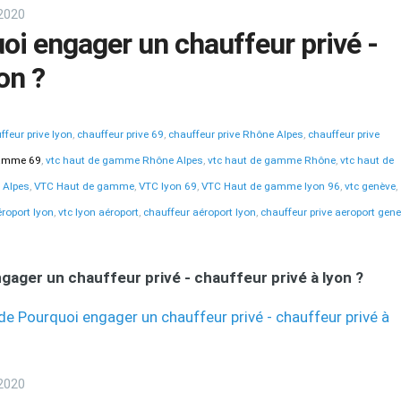
2020
oi engager un chauffeur privé -
on ?
ffeur prive lyon
,
chauffeur prive 69
,
chauffeur prive Rhône Alpes
,
chauffeur prive
gamme 69
,
vtc haut de gamme Rhône Alpes
,
vtc haut de gamme Rhône
,
vtc haut de
 Alpes
,
VTC Haut de gamme
,
VTC lyon 69
,
VTC Haut de gamme lyon 96
,
vtc genève
,
éroport lyon
,
vtc lyon aéroport
,
chauffeur aéroport lyon
,
chauffeur prive aeroport gen
gager un chauffeur privé - chauffeur privé à lyon ?
e de Pourquoi engager un chauffeur privé - chauffeur privé à
2020