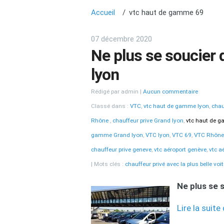
Accueil
vtc haut de gamme 69
07 décembre 2020
Ne plus se soucier d
lyon
Rédigé par admin
Aucun commentaire
Classé dans :
VTC
,
vtc haut de gamme lyon
,
chau
Rhône
,
chauffeur prive Grand lyon
,
vtc haut de 
gamme Grand lyon
,
VTC lyon
,
VTC 69
,
VTC Rhône
chauffeur prive geneve
,
vtc aéroport genève
,
vtc a
Mots clés :
chauffeur privé avec la plus belle voi
Ne plus se s
Lire la suite