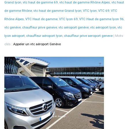
Grand lyon
,
vtc haut de gamme 69
,
vtc haut de gamme Rhône Alpes
,
vtc haut
de gamme Rhône
,
vtc haut de gamme Grand lyon
,
VTC lyon
,
VTC 69
,
VTC
Rhône Alpes
,
VTC Haut de gamme
,
VTC lyon 69
,
VTC Haut de gamme lyon 96
,
vtc genève
,
chauffeur prive geneve
,
vtc aéroport genève
,
vtc aéroport lyon
,
vtc
lyon aéroport
,
chauffeur aéroport lyon
,
chauffeur prive aeroport geneve
Mots
clés :
Appeler un vtc aéroport Genève