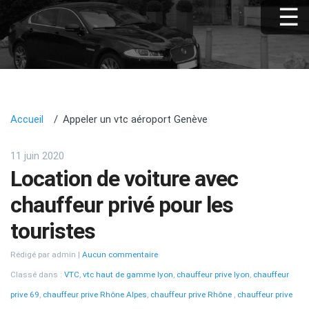
Accueil
Appeler un vtc aéroport Genève
11 juin 2020
Location de voiture avec
chauffeur privé pour les
touristes
Rédigé par admin
Aucun commentaire
Classé dans :
VTC
,
vtc haut de gamme lyon
,
chauffeur prive lyon
,
chauffeur
prive 69
,
chauffeur prive Rhône Alpes
,
chauffeur prive Rhône
,
chauffeur prive