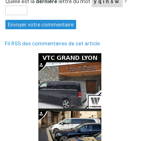
Quelle est la
dernière
lettre du mot
yqinsw
?
Fil RSS des commentaires de cet article