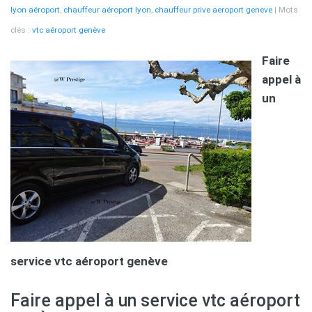
lyon aéroport
,
chauffeur aéroport lyon
,
chauffeur prive aeroport geneve
Mots
clés :
vtc aéroport genève
Faire
appel à
un
service vtc aéroport genève
Faire appel à un service vtc aéroport