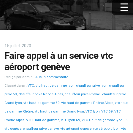
15 juillet 2020
Faire appel à un service vtc
aéroport genève
Rédigé par admin
Aucun commentaire
Classé dans :
VTC
,
vtc haut de gamme lyon
,
chauffeur prive lyon
,
chauffeur
prive 69
,
chauffeur prive Rhône Alpes
,
chauffeur prive Rhône
,
chauffeur prive
Grand lyon
,
vtc haut de gamme 69
,
vtc haut de gamme Rhône Alpes
,
vtc haut
de gamme Rhône
,
vtc haut de gamme Grand lyon
,
VTC lyon
,
VTC 69
,
VTC
Rhône Alpes
,
VTC Haut de gamme
,
VTC lyon 69
,
VTC Haut de gamme lyon 96
,
vtc genève
,
chauffeur prive geneve
,
vtc aéroport genève
,
vtc aéroport lyon
,
vtc