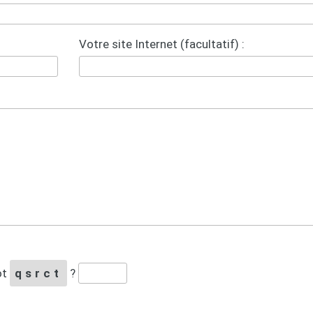
Votre site Internet (facultatif) :
ot
qsrct
?