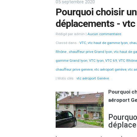
05 septembre 2020
Pourquoi choisir un
déplacements - vtc
Rédigé par admin
Aucun commentaire
Classé dans :
VTC
,
vtc haut de gamme lyon
,
chau
Rhône
,
chauffeur prive Grand lyon
,
vtc haut de 
gamme Grand lyon
,
VTC lyon
,
VTC 69
,
VTC Rhône
chauffeur prive geneve
,
vtc aéroport genève
,
vtc a
Mots clés :
vtc aéroport Genève
Pourquoi ch
aéroport G
Pourquoi
déplace