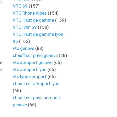
is
VTC 69
(157)
VTC Rhône Alpes
(154)
VTC Haut de gamme
(159)
VTC lyon 69
(158)
VTC Haut de gamme lyon
96
(162)
vtc genève
(88)
chauffeur prive geneve
(88)
vtc aéroport genève
(65)
nt
vtc aéroport lyon
(65)
ez
vtc lyon aéroport
(65)
chauffeur aéroport lyon
(65)
chauffeur prive aeroport
geneve
(65)