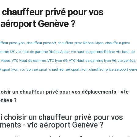
 chauffeur privé pour vos
 aéroport Genève ?
ffeur prive lyon
,
chauffeur prive 69
,
chauffeur prive Rhône Alpes
,
chauffeur prive
gamme 69
,
vtc haut de gamme Rhône Alpes
,
vtc haut de gamme Rhône
,
vtc haut de
 Alpes
,
VTC Haut de gamme
,
VTC lyon 69
,
VTC Haut de gamme lyon 96
,
vtc genève
,
éroport lyon
,
vtc lyon aéroport
,
chauffeur aéroport lyon
,
chauffeur prive aeroport gen
oisir un chauffeur privé pour vos déplacements - vtc
enève ?
 choisir un chauffeur privé pour vos
ments - vtc aéroport Genève ?