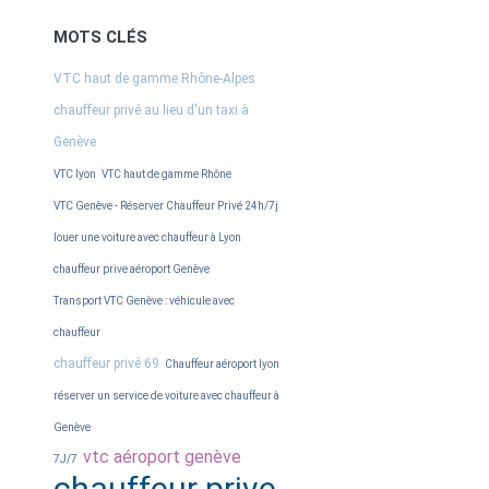
MOTS CLÉS
VTC haut de gamme Rhône-Alpes
chauffeur privé au lieu d'un taxi à
Genève
VTC lyon
VTC haut de gamme Rhône
VTC Genève - Réserver Chauffeur Privé 24h/7j
louer une voiture avec chauffeur à Lyon
chauffeur prive aéroport Genève
Transport VTC Genève : véhicule avec
chauffeur
chauffeur privé 69
Chauffeur aéroport lyon
réserver un service de voiture avec chauffeur à
Genève
vtc aéroport genève
7J/7
chauffeur prive