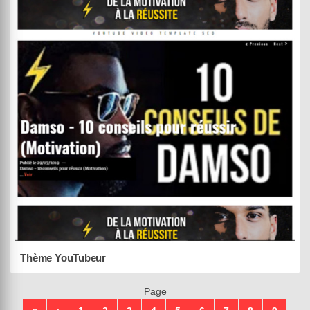
Withemes
Black Panda
DEMO
ACHETER (55,00 €)
02 août 2019
Thème YouTubeur
Page