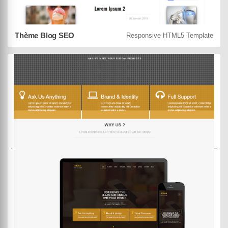
Thème Blog SEO
Responsive HTML5 Template
MowXml
Black Panda
DEMO
ACHETER