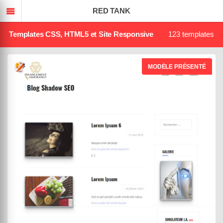
TEMPLATED
RED TANK
Templates CSS, HTML5 et Site Responsive
123 templates
MODÈLE PRÉSENTÉ
MowXml
Black Panda
DEMO
ACHETER
04 août 2019