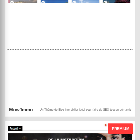
MowXml
Black Panda
DEMO
ACHETER
Mow'Immo
Un Thème de Blog immobilier idéal pour faire du SEO (cocon sémantique) c
PREMIUM