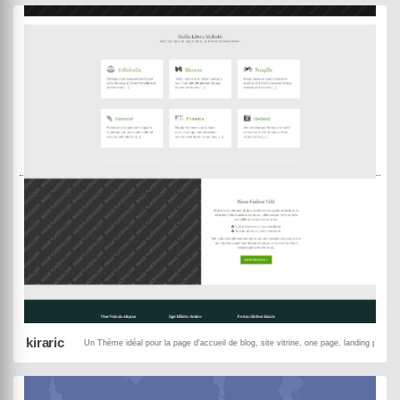
MowXml
Black Panda
DEMO
ACHETER
kiraric
Un Thème idéal pour la page d'accueil de blog, site vitrine, one page, landing page, p