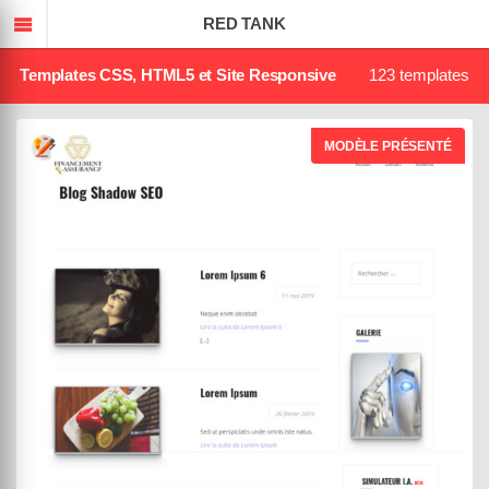
TEMPLATED
RED TANK
Templates CSS, HTML5 et Site Responsive
123 templates
MODÈLE PRÉSENTÉ
MowXml
Black Panda
DEMO
ACHETER
04 août 2019