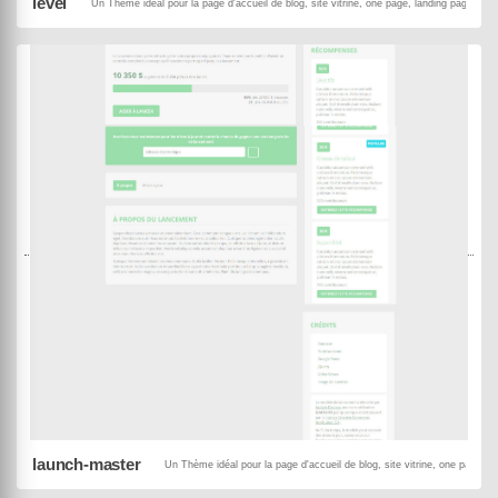
level
Un Thème idéal pour la page d'accueil de blog, site vitrine, one page, landing page, pour
MowXml
Black
Panda
DEMO
ACHETER
launch-master
Un Thème idéal pour la page d'accueil de blog, site vitrine, one page, l