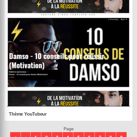
Withemes
Black Panda
DEMO
ACHETER (55,00 €)
02 août 2019
Thème YouTubeur
Page