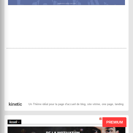
MowXml
Black Panda
DEMO
ACHETER
kinetic
Un Thème idéal pour la page d'accueil de blog, site vitrine, one page, landing page p
PREMIUM