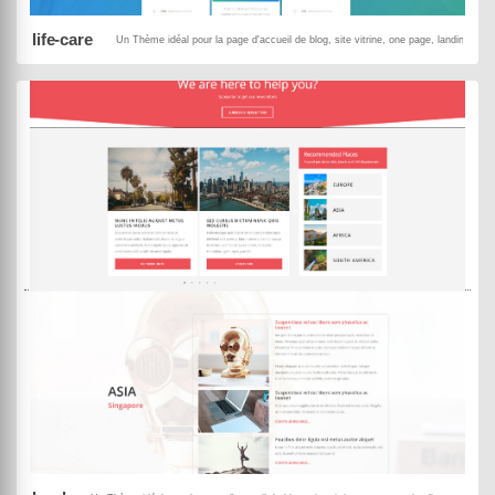
life-care
Un Thème idéal pour la page d'accueil de blog, site vitrine, one page, landing page
MowXml
Black Panda
DEMO
ACHETER