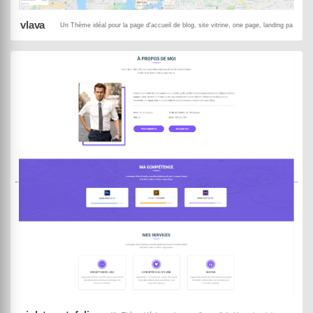
vlava
Un Thème idéal pour la page d'accueil de blog, site vitrine, one page, landing page, p
DEMO
ACHETER