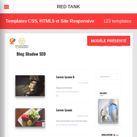
TEMPLATED
RED TANK
Templates CSS, HTML5 et Site Responsive
123 templates
MODÈLE PRÉSENTÉ
MowXml
Black Panda
DEMO
ACHETER
04 août 2019