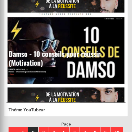
Withemes
Black Panda
DEMO
ACHETER (55,00 €)
02 août 2019
Thème YouTubeur
Page