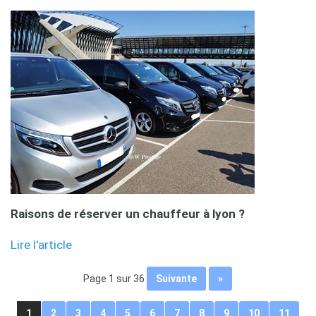
Raisons de réserver un chauffeur à lyon ?
Lire l'article
page 1 sur 36
suivante
»
1
2
3
4
5
6
7
8
9
10
11