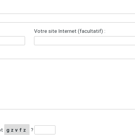
Votre site Internet (facultatif) :
ot
gzvfz
?