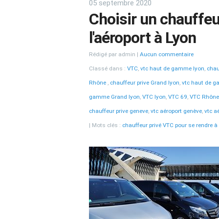
05 septembre 2020
Choisir un chauffeu
l'aéroport à Lyon
Rédigé par admin
Aucun commentaire
Classé dans :
VTC
,
vtc haut de gamme lyon
,
chau
Rhône
,
chauffeur prive Grand lyon
,
vtc haut de 
gamme Grand lyon
,
VTC lyon
,
VTC 69
,
VTC Rhône
chauffeur prive geneve
,
vtc aéroport genève
,
vtc a
Mots clés :
chauffeur privé VTC pour se rendre à 