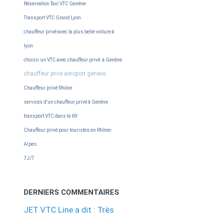
Réservation Taxi VTC Genève
Transport VTC Grand Lyon
chauffeur privé avec la plus belle voiture à
lyon
choisir un VTC avec chauffeur privé à Genève
chauffeur prive aeroport geneve
Chauffeur privé Rhône
services d'un chauffeur privé à Genève
transport VTC dans le 69
Chauffeur privé pour touristes en Rhône-
Alpes
7J/7
DERNIERS COMMENTAIRES
JET VTC Line a dit : Très