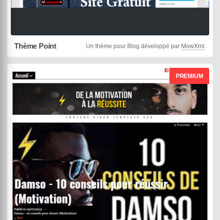
Thème Point
Un thème pour Blog développé par
MowXml
.
PREMIUM
Withemes
Black Panda
DEMO
ACHETER
02 août 2019